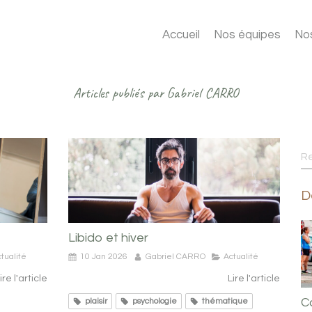
Accueil
Nos équipes
No
Articles publiés par Gabriel CARRO
R
D
Libido et hiver
tualité
10 Jan 2026
Gabriel CARRO
Actualité
ire l'article
Lire l'article
C
plaisir
psychologie
thématique