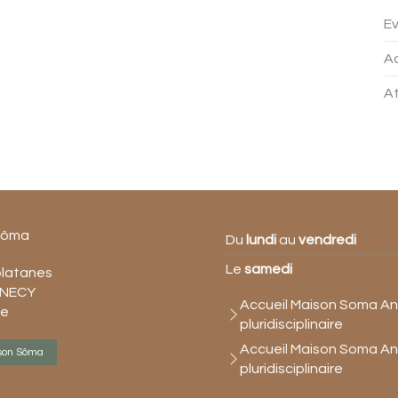
Ev
Ac
At
Sôma
Du
lundi
au
vendredi
Le
samedi
platanes
NECY
Accueil Maison Soma Ann
ce
pluridisciplinaire
Accueil Maison Soma Ann
son Sôma
pluridisciplinaire