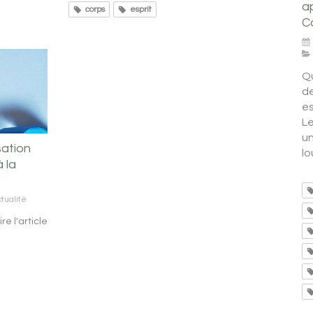
a
corps
esprit
C
Q
de
es
Le
un
sation
lo
 la
tualité
ire l'article