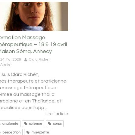
ormation Massage
hérapeutique – 18 & 19 avril
 Maison Sôma, Annecy
24 Mar 2026
Clara Richet
Atelier
 suis Clara Richet,
nésithérapeute et praticienne
n massage thérapeutique.
ormée au massage thaï à
rcelone et en Thaïlande, et
écialisée dans l’app...
Lire l'article
anatomie
science
corps
perception
mieuxetre