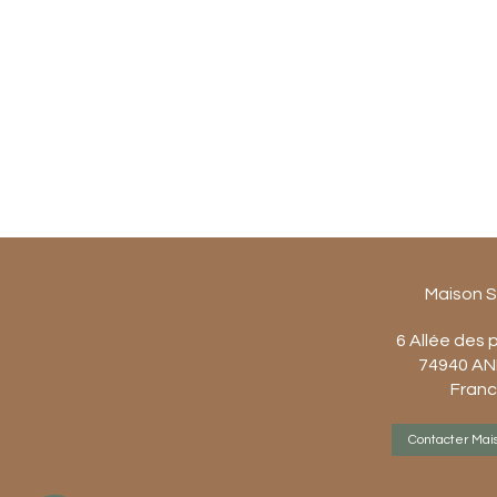
Maison 
6 Allée des 
74940
AN
Fran
Contacter Mai