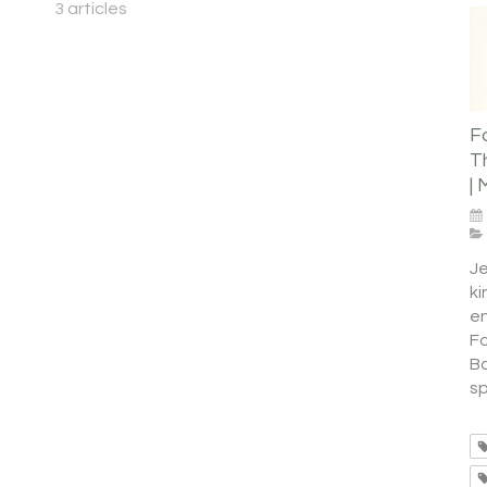
3 articles
F
T
|
Je
ki
e
F
Ba
sp