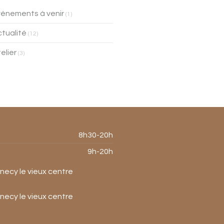
énements à venir
(1)
tualité
(12)
elier
(3)
8h30-20h
9h-20h
ecy le vieux centre
ecy le vieux centre