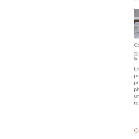
C
Le
p
p
ph
un
re
C