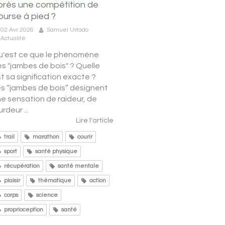
près une compétition de
ourse à pied ?
02 Avr 2026
Samuel Urtado
Actualité
u'est ce que le phénomène
s "jambes de bois" ? Quelle
t sa signification exacte ?
s “jambes de bois” désignent
e sensation de raideur, de
urdeur ...
Lire l'article
trail
marathon
courir
sport
santé physique
récupération
santé mentale
plaisir
thématique
action
corps
science
proprioception
santé