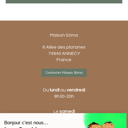
Maison Sôma
6 Allée des platanes
74940
ANNECY
France
Contacter Maison Sôma
Du
lundi
au
vendredi
8h30-20h
Le
samedi
9h-20h